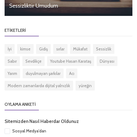
Sessizliktir Umudum
ETIKETLERI
İyi
kimse
Gidiş
sırlar
Mükafat
Sessizlik
Sabır
Sevdikçe
Youtube Hasan Karataş
Dünyası
Yarım
duyulmayan şarkılar
Acı
Modern zamanlarda dijital yalnızlık
yüreğin
OYLAMA ANKETI
Sitemizden Nasıl Haberdar Oldunuz
Sosyal Medya'dan