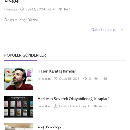
hkaratas
Eylül 1, 2024
0
1677
Türkçe
Değişim, Köşe Yazısı
Daha fazla oku
POPÜLER GÖNDERILER
Hasan Karataş Kimdir?
hkaratas
Ocak 18, 2021
0
4468
Herkesin Severek Okuyabileceği Kitaplar 1
hkaratas
Ocak 21, 2021
0
4259
Düş Yolculuğu