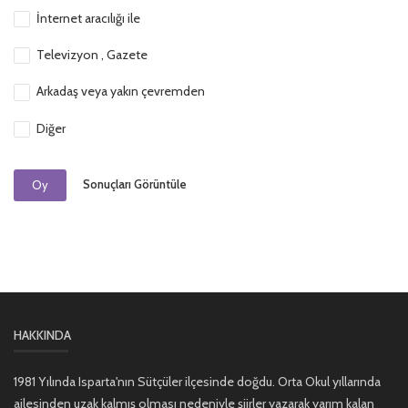
İnternet aracılığı ile
Televizyon , Gazete
Arkadaş veya yakın çevremden
Diğer
Sonuçları Görüntüle
Oy
HAKKINDA
1981 Yılında Isparta'nın Sütçüler ilçesinde doğdu. Orta Okul yıllarında
ailesinden uzak kalmış olması nedeniyle şiirler yazarak yarım kalan