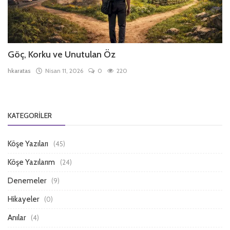
Göç, Korku ve Unutulan Öz
hkaratas
Nisan 11, 2026
0
220
KATEGORILER
Köşe Yazıları
(45)
Köşe Yazılarım
(24)
Denemeler
(9)
Hikayeler
(0)
Anılar
(4)