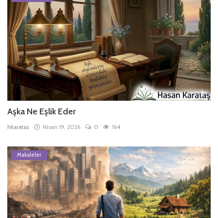
Aşka Ne Eşlik Eder
hkaratas
Nisan 19, 2026
0
164
Makaleler