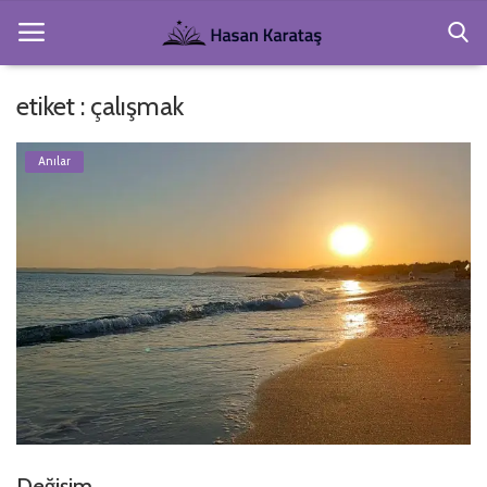
etiket : çalışmak
Anasayfa
Anılar
Köşe Yazıları
Gezi ve Resimler
Hakkımda
Şiirler
Kitaplar
Giriş
Kayıt Ol
Değişim