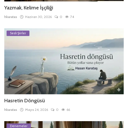
Yazmak, Kelime İşçiliği
hkaratas
Haziran 30, 2026
0
74
Sesli Şiirler
Hasretin Döngüsü
hkaratas
Mayıs 24, 2026
0
66
Denemeler