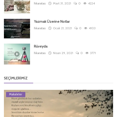
hkaratas
Mart 31, 2021
0
4224
Yazmak Üzerine Notlar
hkaratas
Ocak 21, 2021
0
4103
Rüveyda
hkaratas
Nisan 29, 2021
0
3771
SEÇIMLERIMIZ
Makaleler