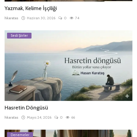
Yazmak, Kelime İşçiliği
hkaratas
Haziran 30, 2026
0
74
Sesli Şiirler
Hasretin Döngüsü
hkaratas
Mayıs 24, 2026
0
66
Denemeler