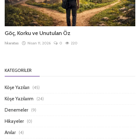
Göç, Korku ve Unutulan Öz
hkaratas
Nisan 11, 2026
0
220
KATEGORILER
Köşe Yazıları
(45)
Köşe Yazılarım
(24)
Denemeler
(9)
Hikayeler
(0)
Anılar
(4)