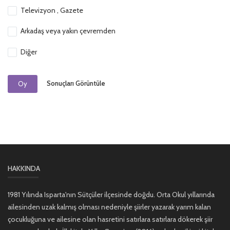
Televizyon , Gazete
Arkadaş veya yakın çevremden
Diğer
Sonuçları Görüntüle
Oy
HAKKINDA
1981 Yılında Isparta'nın Sütçüler ilçesinde doğdu. Orta Okul yıllarında
ailesinden uzak kalmış olması nedeniyle şiirler yazarak yarım kalan
çocukluğuna ve ailesine olan hasretini satırlara satırlara dökerek şiir