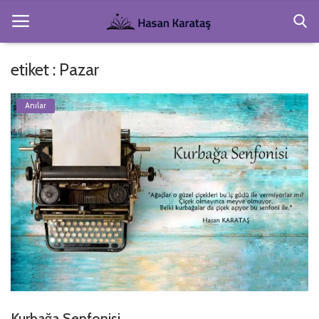
etiket : Pazar
Anasayfa
Anılar
Köşe Yazıları
Gezi ve Resimler
Hakkımda
Şiirler
Kitaplar
Giriş
Kayıt Ol
Kurbağa Senfonisi