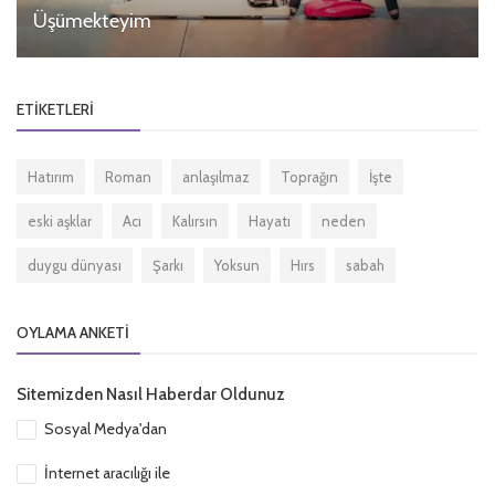
Üşümekteyim
ETIKETLERI
Hatırım
Roman
anlaşılmaz
Toprağın
İşte
eski aşklar
Acı
Kalırsın
Hayatı
neden
duygu dünyası
Şarkı
Yoksun
Hırs
sabah
OYLAMA ANKETI
Sitemizden Nasıl Haberdar Oldunuz
Sosyal Medya'dan
İnternet aracılığı ile