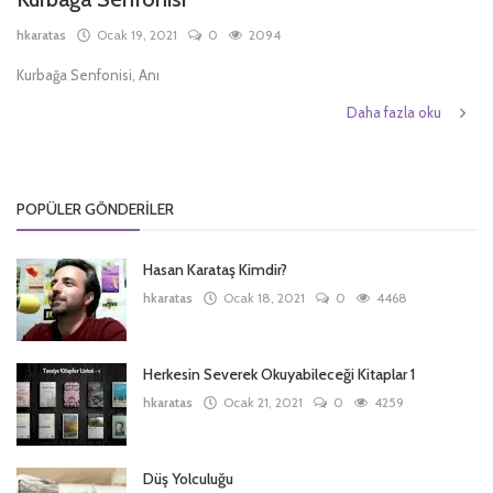
hkaratas
Ocak 19, 2021
0
2094
Türkçe
Kurbağa Senfonisi, Anı
Daha fazla oku
POPÜLER GÖNDERILER
Hasan Karataş Kimdir?
hkaratas
Ocak 18, 2021
0
4468
Herkesin Severek Okuyabileceği Kitaplar 1
hkaratas
Ocak 21, 2021
0
4259
Düş Yolculuğu