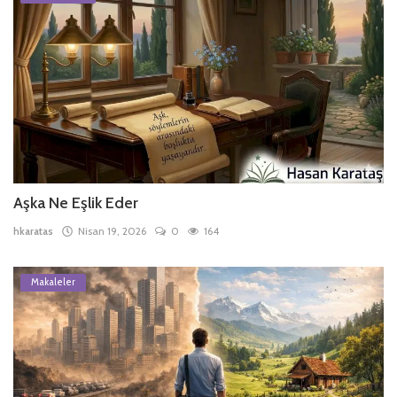
Aşka Ne Eşlik Eder
hkaratas
Nisan 19, 2026
0
164
Makaleler