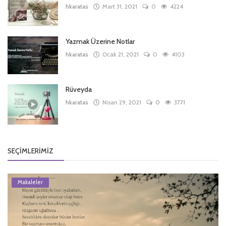
hkaratas
Mart 31, 2021
0
4224
Yazmak Üzerine Notlar
hkaratas
Ocak 21, 2021
0
4103
Rüveyda
hkaratas
Nisan 29, 2021
0
3771
SEÇIMLERIMIZ
Makaleler