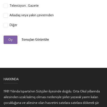
Televizyon , Gazete
Arkadaş veya yakın çevremden
Diğer
Sonuçları Görüntüle
Oy
HAKKINDA
1981 Yılında Isparta'nın Sütçüler ilçesinde doğdu. Orta Okul yıllarında
ailesinden uzak kalmış olması nedeniyle şiirler yazarak yarım kalan
çocukluğuna ve ailesine olan hasretini satırlara satırlara dökerek şiir