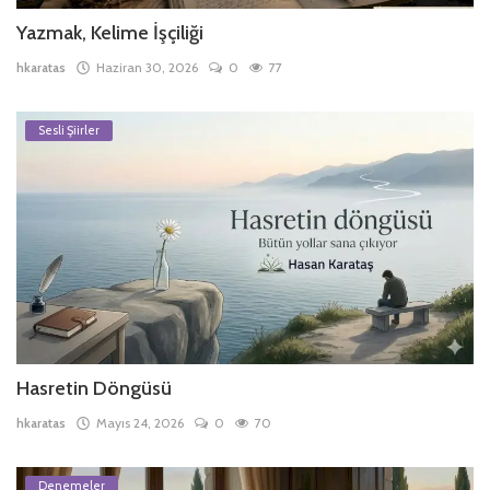
Yazmak, Kelime İşçiliği
hkaratas
Haziran 30, 2026
0
77
Sesli Şiirler
Hasretin Döngüsü
hkaratas
Mayıs 24, 2026
0
70
Denemeler