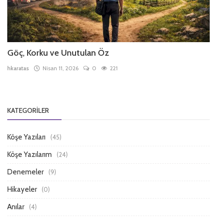
Göç, Korku ve Unutulan Öz
hkaratas
Nisan 11, 2026
0
221
KATEGORILER
Köşe Yazıları
(45)
Köşe Yazılarım
(24)
Denemeler
(9)
Hikayeler
(0)
Anılar
(4)