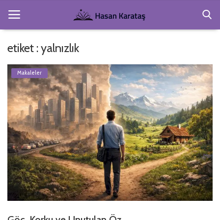
etiket : yalnızlık
Anasayfa
Makaleler
Köşe Yazıları
Gezi ve Resimler
Hakkımda
Şiirler
Kitaplar
Giriş
Kayıt Ol
Göç, Korku ve Unutulan Öz