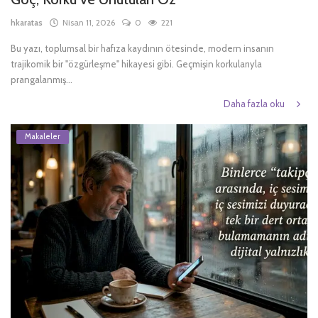
hkaratas
Nisan 11, 2026
0
221
Türkçe
Bu yazı, toplumsal bir hafıza kaydının ötesinde, modern insanın
trajikomik bir "özgürleşme" hikayesi gibi. Geçmişin korkularıyla
prangalanmış...
Daha fazla oku
Makaleler