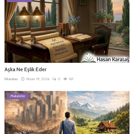
Aşka Ne Eşlik Eder
hkaratas
Nisan 19, 2026
0
167
Makaleler