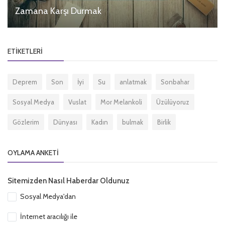
Zamana Karşı Durmak
ETIKETLERI
Deprem
Son
İyi
Su
anlatmak
Sonbahar
Sosyal Medya
Vuslat
Mor Melankoli
Üzülüyoruz
Gözlerim
Dünyası
Kadın
bulmak
Birlik
OYLAMA ANKETI
Sitemizden Nasıl Haberdar Oldunuz
Sosyal Medya'dan
İnternet aracılığı ile