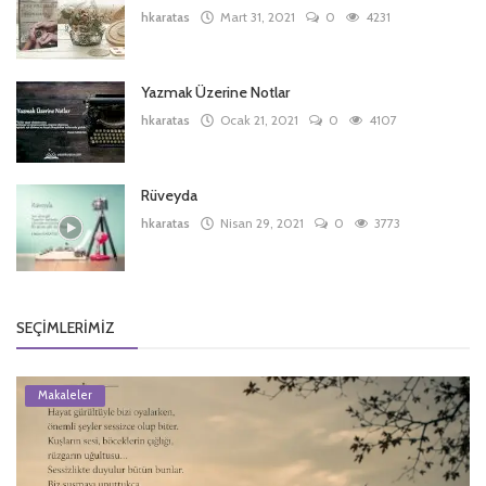
hkaratas
Mart 31, 2021
0
4231
Yazmak Üzerine Notlar
hkaratas
Ocak 21, 2021
0
4107
Rüveyda
hkaratas
Nisan 29, 2021
0
3773
SEÇIMLERIMIZ
Makaleler