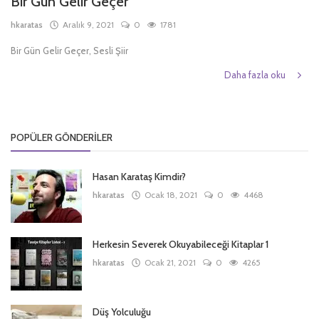
Bir Gün Gelir Geçer
hkaratas
Aralık 9, 2021
0
1781
Bir Gün Gelir Geçer, Sesli Şiir
Daha fazla oku
POPÜLER GÖNDERILER
Hasan Karataş Kimdir?
hkaratas
Ocak 18, 2021
0
4468
Herkesin Severek Okuyabileceği Kitaplar 1
hkaratas
Ocak 21, 2021
0
4265
Düş Yolculuğu