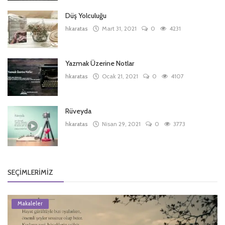
Düş Yolculuğu
hkaratas
Mart 31, 2021
0
4231
Yazmak Üzerine Notlar
hkaratas
Ocak 21, 2021
0
4107
Rüveyda
hkaratas
Nisan 29, 2021
0
3773
SEÇIMLERIMIZ
Makaleler