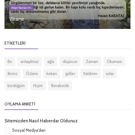
Köşe Yazılarım
Virane
ETIKETLERI
Bir
anlaşılmaz
ağla
düşünce
Zaman
Okuması
İkimiz
Özlem
kokan
güller
Kaldırım
sırlar
kördüğüm
Hiçim
Beraberlik
OYLAMA ANKETI
Sitemizden Nasıl Haberdar Oldunuz
Sosyal Medya'dan