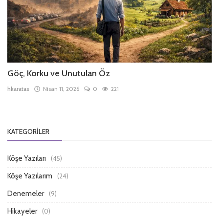
Göç, Korku ve Unutulan Öz
hkaratas
Nisan 11, 2026
0
221
KATEGORILER
Köşe Yazıları
(45)
Köşe Yazılarım
(24)
Denemeler
(9)
Hikayeler
(0)