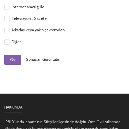
İnternet aracılığı ile
Televizyon , Gazete
Arkadaş veya yakın çevremden
Diğer
Sonuçları Görüntüle
Oy
HAKKINDA
1981 Yılında Isparta'nın Sütçüler ilçesinde doğdu. Orta Okul yıllarında
ailesinden uzak kalmış olması nedeniyle şiirler yazarak yarım kalan