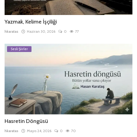
Yazmak, Kelime İşçiliği
hkaratas
Haziran 30, 2026
0
77
Sesli Şiirler
Hasretin Döngüsü
hkaratas
Mayıs 24, 2026
0
70