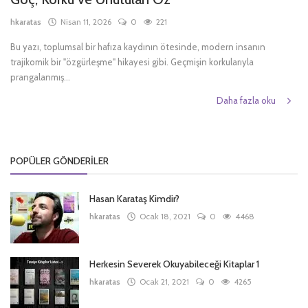
hkaratas
Nisan 11, 2026
0
221
Türkçe
Bu yazı, toplumsal bir hafıza kaydının ötesinde, modern insanın
trajikomik bir "özgürleşme" hikayesi gibi. Geçmişin korkularıyla
prangalanmış...
Daha fazla oku
POPÜLER GÖNDERILER
Hasan Karataş Kimdir?
hkaratas
Ocak 18, 2021
0
4468
Herkesin Severek Okuyabileceği Kitaplar 1
hkaratas
Ocak 21, 2021
0
4265