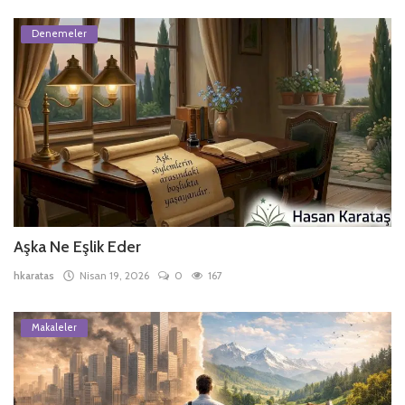
Denemeler
Aşka Ne Eşlik Eder
hkaratas
Nisan 19, 2026
0
167
Makaleler