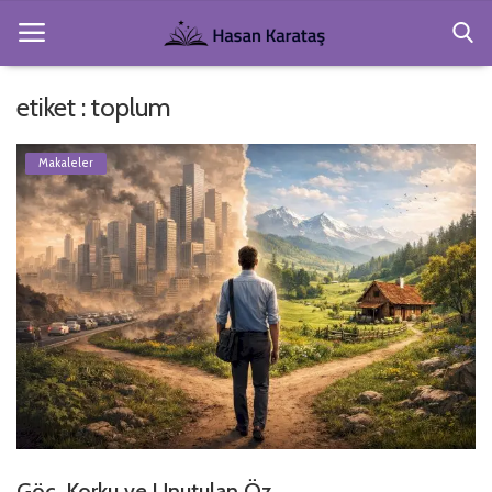
etiket : toplum
Anasayfa
Makaleler
Köşe Yazıları
Gezi ve Resimler
Hakkımda
Şiirler
Kitaplar
Giriş
Kayıt Ol
Göç, Korku ve Unutulan Öz