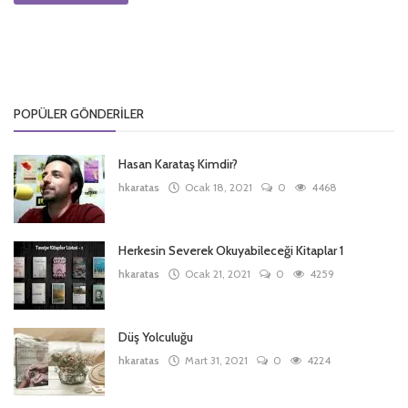
POPÜLER GÖNDERILER
Hasan Karataş Kimdir?
hkaratas
Ocak 18, 2021
0
4468
Herkesin Severek Okuyabileceği Kitaplar 1
hkaratas
Ocak 21, 2021
0
4259
Düş Yolculuğu
hkaratas
Mart 31, 2021
0
4224