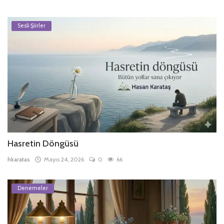
Sesli Şiirler
Hasretin Döngüsü
hkaratas
Mayıs 24, 2026
0
66
Denemeler