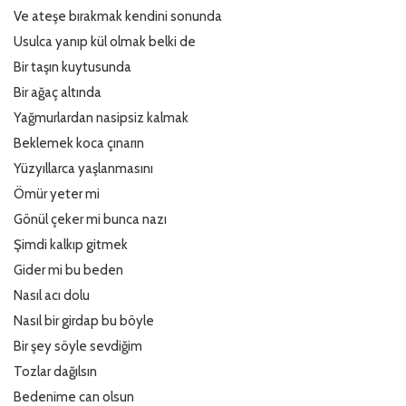
Ve ateşe bırakmak kendini sonunda
Usulca yanıp kül olmak belki de
Bir taşın kuytusunda
Bir ağaç altında
Yağmurlardan nasipsiz kalmak
Beklemek koca çınarın
Yüzyıllarca yaşlanmasını
Ömür yeter mi
Gönül çeker mi bunca nazı
Şimdi kalkıp gitmek
Gider mi bu beden
Nasıl acı dolu
Nasıl bir girdap bu böyle
Bir şey söyle sevdiğim
Tozlar dağılsın
Bedenime can olsun