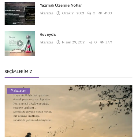
Yazmak Üzerine Notlar
hkaratas
Ocak 21, 2021
0
4103
Rüveyda
hkaratas
Nisan 29, 2021
0
3771
SEÇIMLERIMIZ
Makaleler