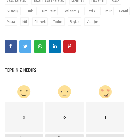
yazarkarataş
Yazar Hasan Karataş
Eskimek
Hayaller
Uzak
Susmuş
Türkü
Umutsuz
Tozlanmış
Sayfa
Ömür
Gönül
Mısra
Kül
Gitmek
Yokluk
Boşluk
Varlığın
TEPKINIZ NEDIR?
0
0
1