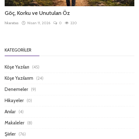
Göç, Korku ve Unutulan Öz
hkaratas
Nisan 11, 2026
0
220
KATEGORILER
Köşe Yazıları
(45)
Köşe Yazılarım
(24)
Denemeler
(9)
Hikayeler
(0)
Anılar
(4)
Makaleler
(8)
Şiirler
(76)