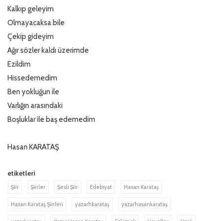
Kalkıp geleyim
Olmayacaksa bile
Çekip gideyim
Ağır sözler kaldı üzerimde
Ezildim
Hissedemedim
Ben yokluğun ile
Varlığın arasındaki
Boşluklar ile baş edemedim
Hasan KARATAŞ
etiketleri
Şiir
Şiirler
Şesli Şiir
Edebiyat
Hasan Karataş
Hasan Karataş Şiirleri
yazarhkarataş
yazarhasankarataş