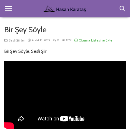
Bir Şey Söyle
Anasayfa
Okuma Listesine Ekle
Sesli Şiirler
Aralık 19, 2022
0
1727
Köşe Yazıları
Bir Şey Söyle, Sesli Şiir
Gezi ve Resimler
Hakkımda
Şiirler
Kitaplar
Giriş
Kayıt Ol