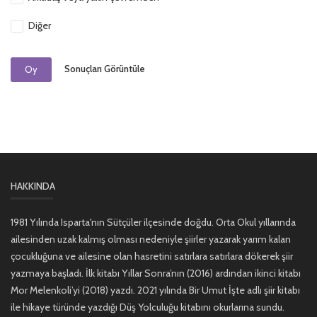
Diğer
Sonuçları Görüntüle
Oy
HAKKINDA
1981 Yılında Isparta'nın Sütçüler ilçesinde doğdu. Orta Okul yıllarında
ailesinden uzak kalmış olması nedeniyle şiirler yazarak yarım kalan
çocukluğuna ve ailesine olan hasretini satırlara satırlara dökerek şiir
yazmaya başladı. İlk kitabı Yıllar Sonra’nın (2016) ardından ikinci kitabı
Mor Melenkoli’yi (2018) yazdı. 2021 yılında Bir Umut İşte adlı şiir kitabı
ile hikaye türünde yazdığı Düş Yolculuğu kitabını okurlarına sundu.