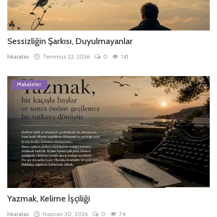
Sessizliğin Şarkısı, Duyulmayanlar
hkaratas
Temmuz 22, 2026
0
141
Makaleler
Yazmak, Kelime İşçiliği
hkaratas
Haziran 30, 2026
0
74