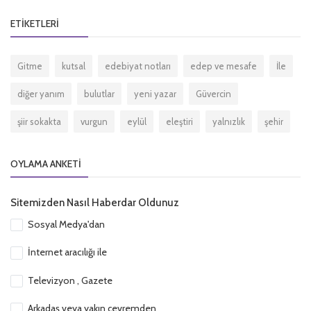
ETIKETLERI
Gitme
kutsal
edebiyat notları
edep ve mesafe
İle
diğer yanım
bulutlar
yeni yazar
Güvercin
şiir sokakta
vurgun
eylül
eleştiri
yalnızlık
şehir
OYLAMA ANKETI
Sitemizden Nasıl Haberdar Oldunuz
Sosyal Medya'dan
İnternet aracılığı ile
Televizyon , Gazete
Arkadaş veya yakın çevremden