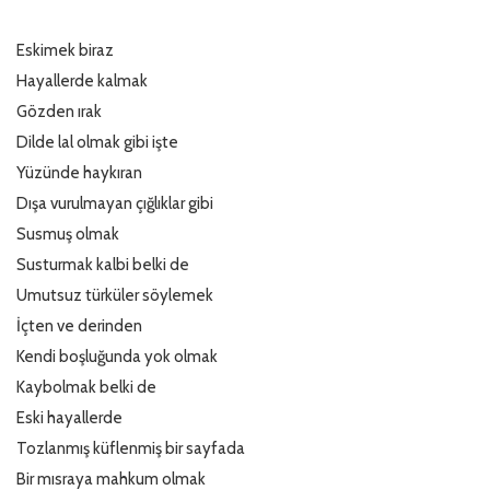
Eskimek biraz
Türkçe
Hayallerde kalmak
Gözden ırak
Dilde lal olmak gibi işte
Yüzünde haykıran
Dışa vurulmayan çığlıklar gibi
Susmuş olmak
Susturmak kalbi belki de
Umutsuz türküler söylemek
İçten ve derinden
Kendi boşluğunda yok olmak
Kaybolmak belki de
Eski hayallerde
Tozlanmış küflenmiş bir sayfada
Bir mısraya mahkum olmak