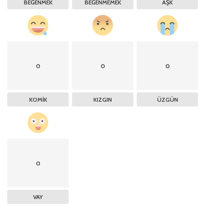
BEĞENMEK
BEĞENMEMEK
AŞK
0
0
0
KOMIK
KIZGIN
ÜZGÜN
0
VAY