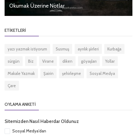
Okumak Üzerine Notlar
ETIKETLERI
yazı yazmak istiyorum
Susmuş
ayrılık şiirleri
Kurbağa
sürgün
Biz
Virane
diken
göyaşları
Yollar
Makale Yazmak
Şairin
şehirleşme
Sosyal Medya
Çare
OYLAMA ANKETI
Sitemizden Nasıl Haberdar Oldunuz
Sosyal Medya'dan