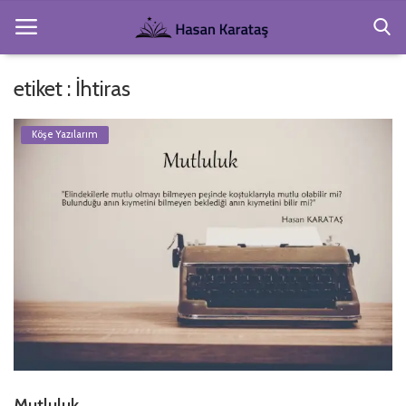
etiket : İhtiras
Anasayfa
Köşe Yazılarım
Köşe Yazıları
Gezi ve Resimler
Hakkımda
Şiirler
Kitaplar
Giriş
Kayıt Ol
Mutluluk