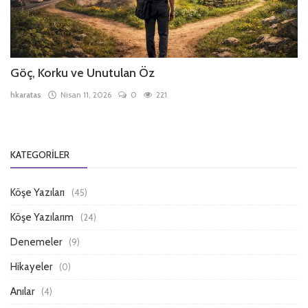
Göç, Korku ve Unutulan Öz
hkaratas
Nisan 11, 2026
0
221
KATEGORILER
Köşe Yazıları
(45)
Köşe Yazılarım
(24)
Denemeler
(9)
Hikayeler
(0)
Anılar
(4)