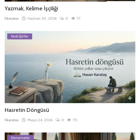
Yazmak, Kelime İşçiliği
hkaratas
Haziran 30, 2026
0
77
Sesli Şiirler
Hasretin Döngüsü
hkaratas
Mayıs 24, 2026
0
70
Denemeler