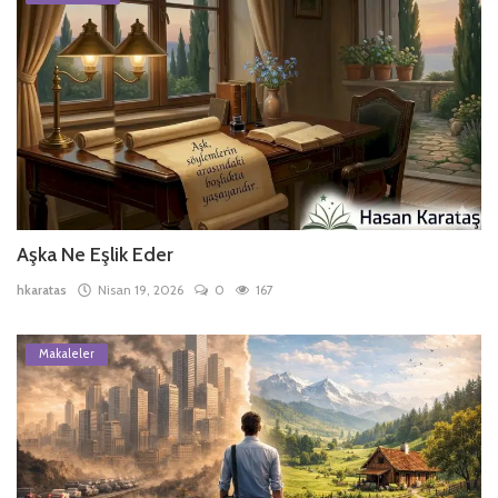
Aşka Ne Eşlik Eder
hkaratas
Nisan 19, 2026
0
167
Makaleler