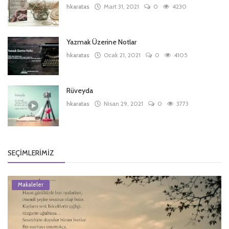
hkaratas
Mart 31, 2021
0
4230
Yazmak Üzerine Notlar
hkaratas
Ocak 21, 2021
0
4105
Rüveyda
hkaratas
Nisan 29, 2021
0
3773
SEÇIMLERIMIZ
Makaleler