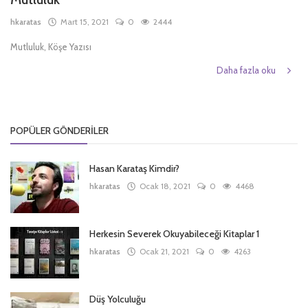
hkaratas
Mart 15, 2021
0
2444
Türkçe
Mutluluk, Köşe Yazısı
Daha fazla oku
POPÜLER GÖNDERILER
Hasan Karataş Kimdir?
hkaratas
Ocak 18, 2021
0
4468
Herkesin Severek Okuyabileceği Kitaplar 1
hkaratas
Ocak 21, 2021
0
4263
Düş Yolculuğu