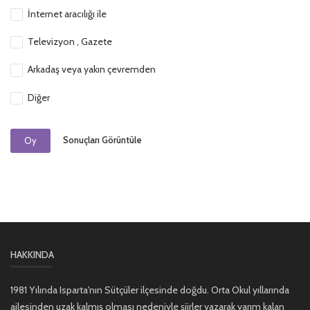
İnternet aracılığı ile
Televizyon , Gazete
Arkadaş veya yakın çevremden
Diğer
Sonuçları Görüntüle
Oy
HAKKINDA
1981 Yılında Isparta'nın Sütçüler ilçesinde doğdu. Orta Okul yıllarında
ailesinden uzak kalmış olması nedeniyle şiirler yazarak yarım kalan