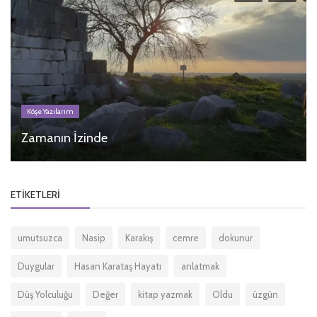
Köşe Yazılarım
Zamanın İzinde
ETIKETLERI
umutsuzca
Nasip
Karakış
cemre
dokunur
Duygular
Hasan Karataş Hayatı
anlatmak
Düş Yolculuğu
Değer
kitap yazmak
Oldu
üzgün