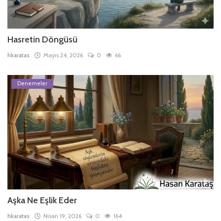
Hasretin Döngüsü
hkaratas
Mayıs 24, 2026
0
66
Denemeler
Aşka Ne Eşlik Eder
hkaratas
Nisan 19, 2026
0
164