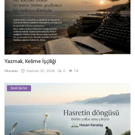
Yazmak, Kelime İşçiliği
hkaratas
Haziran 30, 2026
0
74
Sesli Şiirler