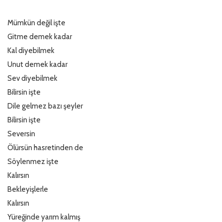
Mümkün değil işte
Türkçe
Gitme demek kadar
Kal diyebilmek
Unut demek kadar
Sev diyebilmek
Bilirsin işte
Dile gelmez bazı şeyler
Bilirsin işte
Seversin
Ölürsün hasretinden de
Söylenmez işte
Kalırsın
Bekleyişlerle
Kalırsın
Yüreğinde yarım kalmış