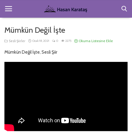
Mümkün Değil İşte
Anasayfa
Okuma Listesine Ekle
Sesli Şiirler
Ocak 18, 2021
0
2275
Köşe Yazıları
Mümkün Değil İşte, Sesli Şiir
Gezi ve Resimler
Hakkımda
Şiirler
Kitaplar
Giriş
Kayıt Ol