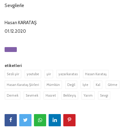
Sevgilerle
Hasan KARATAŞ
01.12.2020
etiketleri
Sesli şiir
youtube
şiir
yazarkaratas
Hasan Karataş
Hasan Karataş Şiirleri
Mümkün
Değil
İşte
Kal
Gitme
Demek
Sevmek
Hasret
Bekleyiş
Yarım
Sevgi