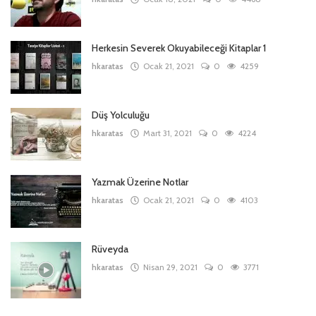
Herkesin Severek Okuyabileceği Kitaplar 1
hkaratas
Ocak 21, 2021
0
4259
Düş Yolculuğu
hkaratas
Mart 31, 2021
0
4224
Yazmak Üzerine Notlar
hkaratas
Ocak 21, 2021
0
4103
Rüveyda
hkaratas
Nisan 29, 2021
0
3771