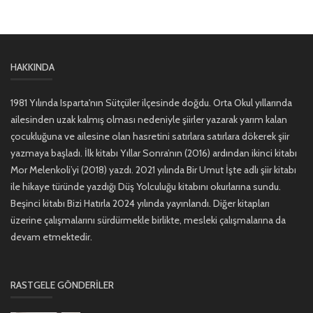
HAKKINDA
1981 Yılında Isparta'nın Sütçüler ilçesinde doğdu. Orta Okul yıllarında
ailesinden uzak kalmış olması nedeniyle şiirler yazarak yarım kalan
çocukluğuna ve ailesine olan hasretini satırlara satırlara dökerek şiir
yazmaya başladı. İlk kitabı Yıllar Sonra’nın (2016) ardından ikinci kitabı
Mor Melenkoli’yi (2018) yazdı. 2021 yılında Bir Umut İşte adlı şiir kitabı
ile hikaye türünde yazdığı Düş Yolculuğu kitabını okurlarına sundu.
Beşinci kitabı Bizi Hatırla 2024 yılında yayınlandı. Diğer kitapları
üzerine çalışmalarını sürdürmekle birlikte, mesleki çalışmalarına da
devam etmektedir.
RASTGELE GÖNDERILER