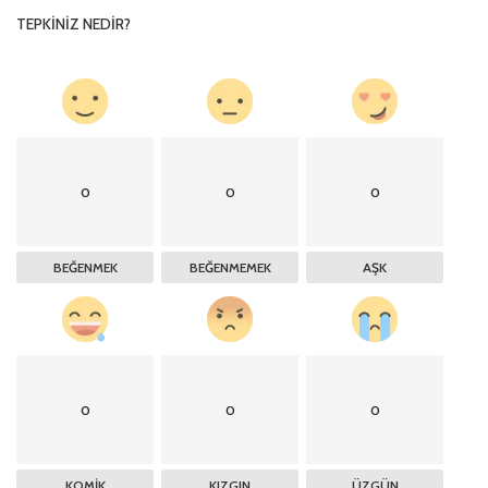
TEPKINIZ NEDIR?
0
0
0
BEĞENMEK
BEĞENMEMEK
AŞK
0
0
0
KOMIK
KIZGIN
ÜZGÜN