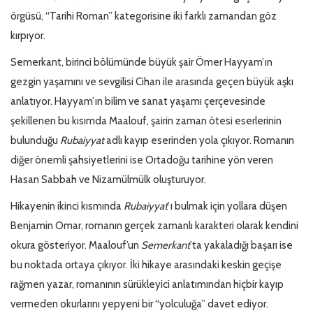
örgüsü, “Tarihi Roman” kategorisine iki farklı zamandan göz
kırpıyor.
Semerkant, birinci bölümünde büyük şair Ömer Hayyam’ın
gezgin yaşamını ve sevgilisi Cihan ile arasında geçen büyük aşkı
anlatıyor. Hayyam’ın bilim ve sanat yaşamı çerçevesinde
şekillenen bu kısımda Maalouf, şairin zaman ötesi eserlerinin
bulunduğu
Rubaiyyat
adlı kayıp eserinden yola çıkıyor. Romanın
diğer önemli şahsiyetlerini ise Ortadoğu tarihine yön veren
Hasan Sabbah ve Nizamülmülk oluşturuyor.
Hikayenin ikinci kısmında
Rubaiyyat
’ı bulmak için yollara düşen
Benjamin Omar, romanın gerçek zamanlı karakteri olarak kendini
okura gösteriyor. Maalouf’un
Semerkant
’ta yakaladığı başarı ise
bu noktada ortaya çıkıyor. İki hikaye arasındaki keskin geçişe
rağmen yazar, romanının sürükleyici anlatımından hiçbir kayıp
vermeden okurlarını yepyeni bir “yolculuğa” davet ediyor.