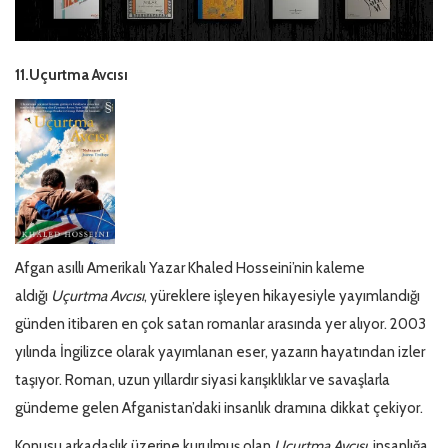
Türkçe
11.Uçurtma Avcısı
Afgan asıllı Amerikalı Yazar Khaled Hosseini’nin kaleme
aldığı
Uçurtma Avcısı
, yüreklere işleyen hikayesiyle yayımlandığı
günden itibaren en çok satan romanlar arasında yer alıyor. 2003
yılında İngilizce olarak yayımlanan eser, yazarın hayatından izler
taşıyor. Roman, uzun yıllardır siyasi karışıklıklar ve savaşlarla
gündeme gelen Afganistan’daki insanlık dramına dikkat çekiyor.
Konusu arkadaşlık üzerine kurulmuş olan
Uçurtma Avcısı
, insanlığa