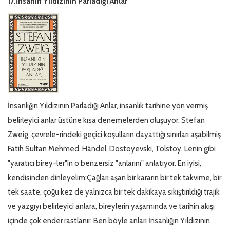
17.İnsanın Yıldızının Parladığı Anlar
İnsanlığın Yıldızının Parladığı Anlar, insanlık tarihine yön vermiş
belirleyici anlar üstüne kısa denemelerden oluşuyor. Stefan
Zweig, çevrele-rindeki geçici koşulların dayattığı sınırları aşabilmiş
Fatih Sultan Mehmed, Händel, Dostoyevski, Tolstoy, Lenin gibi
"yaratıcı birey-ler"in o benzersiz "anlarını" anlatıyor. En iyisi,
kendisinden dinleyelim:Çağları aşan bir kararın bir tek takvime, bir
tek saate, çoğu kez de yalnızca bir tek dakikaya sıkıştırıldığı trajik
ve yazgıyı belirleyici anlara, bireylerin yaşamında ve tarihin akışı
içinde çok ender rastlanır. Ben böyle anları İnsanlığın Yıldızının