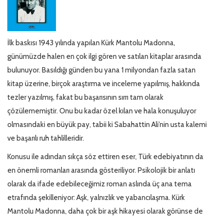
İlk baskısı 1943 yılında yapılan Kürk Mantolu Madonna,
günümüzde halen en çok ilgi gören ve satılan kitaplar arasında
bulunuyor. Basıldığı günden bu yana 1 milyondan fazla satan
kitap üzerine, birçok araştırma ve inceleme yapılmış, hakkında
tezler yazılmış, fakat bu başarısının sırrı tam olarak
çözülememiştir. Onu bu kadar özel kılan ve hala konuşuluyor
olmasındaki en büyük pay, tabii ki Sabahattin Ali’nin usta kalemi
ve başarılı ruh tahlilleridir.
Konusu ile adından sıkça söz ettiren eser, Türk edebiyatının da
en önemli romanları arasında gösteriliyor. Psikolojik bir anlatı
olarak da ifade edebileceğimiz roman aslında üç ana tema
etrafında şekilleniyor: Aşk, yalnızlık ve yabancılaşma. Kürk
Mantolu Madonna, daha çok bir aşk hikayesi olarak görünse de