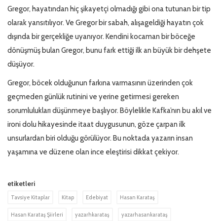
Gregor, hayatından hiç şikayetçi olmadığı gibi ona tutunan bir tip
olarak yansıtılıyor. Ve Gregor bir sabah, alışageldiği hayatın çok
dışında bir gerçekliğe uyanıyor. Kendini kocaman bir böceğe
dönüşmüş bulan Gregor, bunu fark ettiği ilk an büyük bir dehşete
düşüyor.
Gregor, böcek olduğunun farkına varmasının üzerinden çok
geçmeden günlük rutinini ve yerine getirmesi gereken
sorumlulukları düşünmeye başlıyor. Böylelikle Kafka’nın bu akıl ve
ironi dolu hikayesinde itaat duygusunun, göze çarpan ilk
unsurlardan biri olduğu görülüyor. Bu noktada yazarın insan
yaşamına ve düzene olan ince eleştirisi dikkat çekiyor.
etiketleri
Tavsiye Kitaplar
Kitap
Edebiyat
Hasan Karataş
Hasan Karataş Şiirleri
yazarhkarataş
yazarhasankarataş