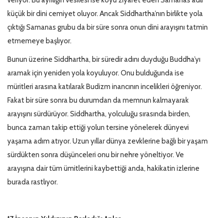
veriyor. Bu ayrılığın vesilesi ise köyü ziyaret eden Samanas adlı
küçük bir dini cemiyet oluyor. Ancak Siddhartha’nın birlikte yola
çıktığı Samanas grubu da bir süre sonra onun dini arayışını tatmin
etmemeye başlıyor.
Bunun üzerine Siddhartha, bir süredir adını duyduğu Buddha’yı
aramak için yeniden yola koyuluyor. Onu bulduğunda ise
müritleri arasına katılarak Budizm inancının incelikleri öğreniyor.
Fakat bir süre sonra bu durumdan da memnun kalmayarak
arayışını sürdürüyor. Siddhartha, yolculuğu sırasında birden,
bunca zaman takip ettiği yolun tersine yönelerek dünyevi
yaşama adım atıyor. Uzun yıllar dünya zevklerine bağlı bir yaşam
sürdükten sonra düşünceleri onu bir nehre yöneltiyor. Ve
arayışına dair tüm ümitlerini kaybettiği anda, hakikatin izlerine
burada rastlıyor.