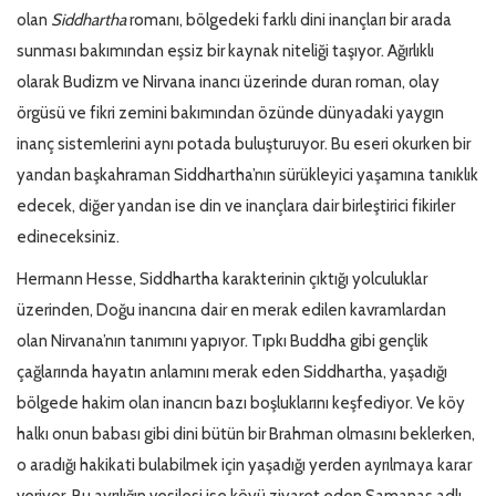
olan
Siddhartha
romanı, bölgedeki farklı dini inançları bir arada
sunması bakımından eşsiz bir kaynak niteliği taşıyor. Ağırlıklı
olarak Budizm ve Nirvana inancı üzerinde duran roman, olay
örgüsü ve fikri zemini bakımından özünde dünyadaki yaygın
inanç sistemlerini aynı potada buluşturuyor. Bu eseri okurken bir
yandan başkahraman Siddhartha’nın sürükleyici yaşamına tanıklık
edecek, diğer yandan ise din ve inançlara dair birleştirici fikirler
edineceksiniz.
Hermann Hesse, Siddhartha karakterinin çıktığı yolculuklar
üzerinden, Doğu inancına dair en merak edilen kavramlardan
olan Nirvana’nın tanımını yapıyor. Tıpkı Buddha gibi gençlik
çağlarında hayatın anlamını merak eden Siddhartha, yaşadığı
bölgede hakim olan inancın bazı boşluklarını keşfediyor. Ve köy
halkı onun babası gibi dini bütün bir Brahman olmasını beklerken,
o aradığı hakikati bulabilmek için yaşadığı yerden ayrılmaya karar