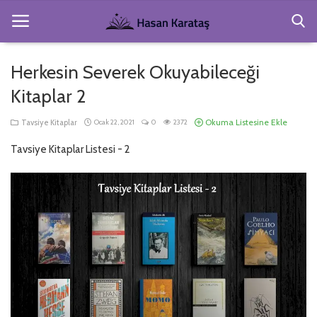
Herkesin Severek Okuyabileceği
Anasayfa
Kitaplar 2
Köşe Yazıları
Okuma Listesine Ekle
Tavsiye Kitaplar
Ocak 22, 2021
0
2372
Gezi ve Resimler
Tavsiye Kitaplar Listesi - 2
Hakkımda
Şiirler
Kitaplar
Giriş
Kayıt Ol