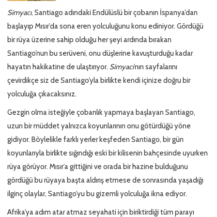
Simyacı
, Santiago
adındaki Endülüslü bir çobanın İspanya’dan
başlayıp Mısır’da sona eren yolculuğunu konu ediniyor. Gördüğü
bir rüya üzerine sahip olduğu her şeyi ardında bırakan
Santiago’nun bu serüveni, onu düşlerine kavuşturduğu kadar
hayatın hakikatine de ulaştırıyor.
Simyacı
’nın sayfalarını
çevirdikçe siz de Santiago’yla birlikte kendi içinize doğru bir
yolculuğa çıkacaksınız.
Gezgin olma isteğiyle çobanlık yapmaya başlayan Santiago,
uzun bir müddet yalnızca koyunlarının onu götürdüğü yöne
gidiyor. Böylelikle farklı yerler keşfeden Santiago, bir gün
koyunlarıyla birlikte sığındığı eski bir kilisenin bahçesinde uyurken
rüya görüyor. Mısır’a gittiğini ve orada bir hazine bulduğunu
gördüğü bu rüyaya başta aldırış etmese de sonrasında yaşadığı
ilginç olaylar, Santiago’yu bu gizemli yolculuğa ikna ediyor.
Afrika’ya adım atar atmaz seyahati için biriktirdiği tüm parayı