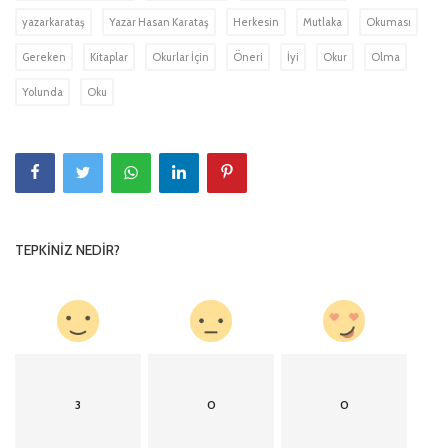
yazarkarataş
Yazar Hasan Karataş
Herkesin
Mutlaka
Okuması
Gereken
Kitaplar
Okurlar İçin
Öneri
İyi
Okur
Olma
Yolunda
Oku
TEPKINIZ NEDIR?
3
0
0