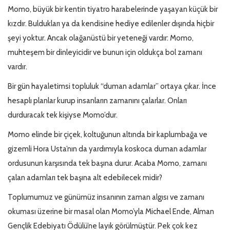
Momo, büyük bir kentin tiyatro harabelerinde yaşayan küçük bir
kızdır. Buldukları ya da kendisine hediye edilenler dışında hiçbir
şeyi yoktur. Ancak olağanüstü bir yeteneği vardır: Momo,
muhteşem bir dinleyicidir ve bunun için oldukça bol zamanı
vardır.
Bir gün hayaletimsi topluluk “duman adamlar” ortaya çıkar. İnce
hesaplı planlar kurup insanların zamanını çalarlar. Onları
durduracak tek kişiyse Momo’dur.
Momo elinde bir çiçek, koltuğunun altında bir kaplumbağa ve
gizemli Hora Usta’nın da yardımıyla koskoca duman adamlar
ordusunun karşısında tek başına durur. Acaba Momo, zamanı
çalan adamları tek başına alt edebilecek midir?
Toplumumuz ve günümüz insanının zaman algısı ve zamanı
okuması üzerine bir masal olan Momo’yla Michael Ende, Alman
Gençlik Edebiyatı Ödülü’ne layık görülmüştür. Pek çok kez