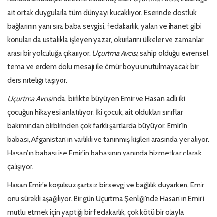
ait ortak duygularla tüm dünyayı kucaklıyor. Eserinde dostluk
bağlarının yanı sıra baba sevgisi, fedakarlık, yalan ve ihanet gibi
konuları da ustalıkla işleyen yazar, okurlarını ülkeler ve zamanlar
arası bir yolculuğa çıkarıyor.
Uçurtma Avcısı
, sahip olduğu evrensel
tema ve erdem dolu mesajı ile ömür boyu unutulmayacak bir
ders niteliği taşıyor.
Uçurtma Avcısı
’nda, birlikte büyüyen Emir ve Hasan adlı iki
çocuğun hikayesi anlatılıyor. İki çocuk, ait oldukları sınıflar
bakımından birbirinden çok farklı şartlarda büyüyor. Emir’in
babası, Afganistan’ın varlıklı ve tanınmış kişileri arasında yer alıyor.
Hasan’ın babası ise Emir’in babasının yanında hizmetkar olarak
çalışıyor.
Hasan Emir’e koşulsuz şartsız bir sevgi ve bağlılık duyarken, Emir
onu sürekli aşağılıyor. Bir gün Uçurtma Şenliği’nde Hasan’ın Emir’i
mutlu etmek için yaptığı bir fedakarlık, çok kötü bir olayla