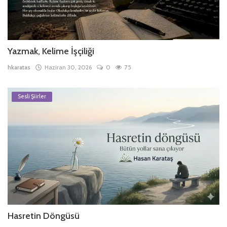
Yazmak, Kelime İşçiliği
hkaratas
Haziran 30, 2026
0
75
Sesli Şiirler
Hasretin Döngüsü