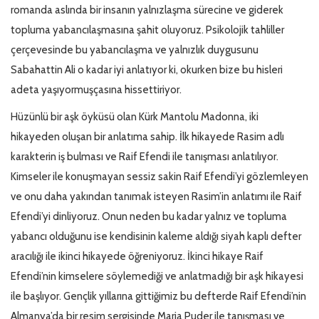
romanda aslında bir insanın yalnızlaşma sürecine ve giderek
topluma yabancılaşmasına şahit oluyoruz. Psikolojik tahliller
çerçevesinde bu yabancılaşma ve yalnızlık duygusunu
Sabahattin Ali o kadar iyi anlatıyor ki, okurken bize bu hisleri
adeta yaşıyormuşçasına hissettiriyor.
Hüzünlü bir aşk öyküsü olan Kürk Mantolu Madonna, iki
hikayeden oluşan bir anlatıma sahip. İlk hikayede Rasim adlı
karakterin iş bulması ve Raif Efendi ile tanışması anlatılıyor.
Kimseler ile konuşmayan sessiz sakin Raif Efendi’yi gözlemleyen
ve onu daha yakından tanımak isteyen Rasim’in anlatımı ile Raif
Efendi’yi dinliyoruz. Onun neden bu kadar yalnız ve topluma
yabancı olduğunu ise kendisinin kaleme aldığı siyah kaplı defter
aracılığı ile ikinci hikayede öğreniyoruz. İkinci hikaye Raif
Efendi’nin kimselere söylemediği ve anlatmadığı bir aşk hikayesi
ile başlıyor. Gençlik yıllarına gittiğimiz bu defterde Raif Efendi’nin
Almanya’da bir resim sergisinde Maria Puder ile tanışması ve