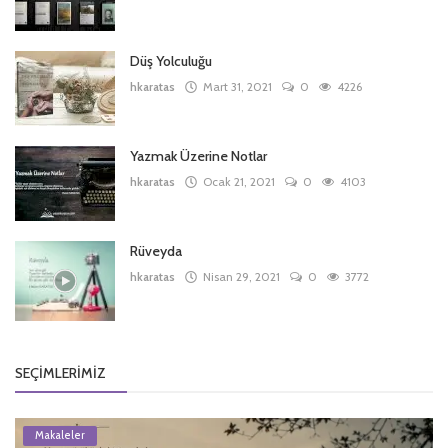
Düş Yolculuğu
hkaratas
Mart 31, 2021
0
4226
Yazmak Üzerine Notlar
hkaratas
Ocak 21, 2021
0
4103
Rüveyda
hkaratas
Nisan 29, 2021
0
3772
SEÇIMLERIMIZ
Makaleler