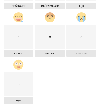
BEĞENMEK
BEĞENMEMEK
AŞK
0
0
0
KOMIK
KIZGIN
ÜZGÜN
0
VAY