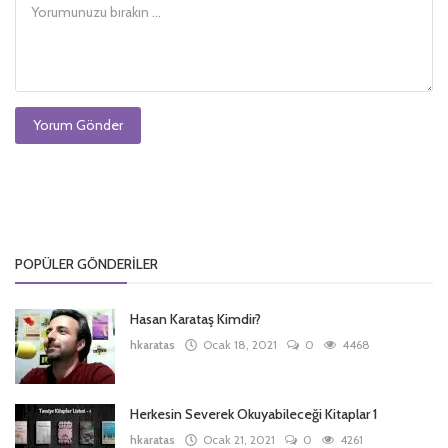
Yorum Gönder
POPÜLER GÖNDERILER
Hasan Karataş Kimdir?
hkaratas
Ocak 18, 2021
0
4468
Herkesin Severek Okuyabileceği Kitaplar 1
hkaratas
Ocak 21, 2021
0
4261