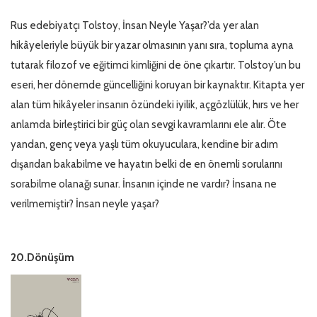
Rus edebiyatçı Tolstoy, İnsan Neyle Yaşar?’da yer alan
hikâyeleriyle büyük bir yazar olmasının yanı sıra, topluma ayna
tutarak filozof ve eğitimci kimliğini de öne çıkartır. Tolstoy’un bu
eseri, her dönemde güncelliğini koruyan bir kaynaktır. Kitapta yer
alan tüm hikâyeler insanın özündeki iyilik, açgözlülük, hırs ve her
anlamda birleştirici bir güç olan sevgi kavramlarını ele alır. Öte
yandan, genç veya yaşlı tüm okuyuculara, kendine bir adım
dışarıdan bakabilme ve hayatın belki de en önemli sorularını
sorabilme olanağı sunar. İnsanın içinde ne vardır? İnsana ne
verilmemiştir? İnsan neyle yaşar?
20.Dönüşüm