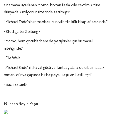
sinemaya uyarlanan Momo, kırktan fazla dile çevrilmiş, tüm
dünyada 7 milyonun üzerinde satılmıştır.
“Michael Ende’nin romanları uzun yıllardır ‘kült kitaplar’ arasında.”
-Stuttgarter Zeitung -
“Momo, hem çocuklar hem de yetişkinler için bir masal
niteliğinde.”
-Die Welt -
“Michael Ende’nin hayal gücü ve fantazyalarla dolu bu masal-
romanı dünya çapında bir başarıya ulaştı ve klasikleşti.”
-Buch aktuell-
19.İnsan Neyle Yaşar